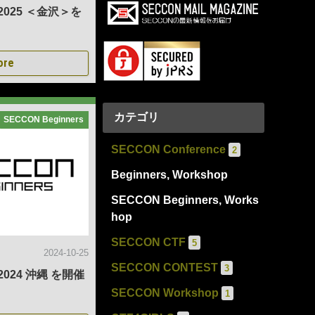
s 2025 ＜金沢＞を
ore
カテゴリ
SECCON Beginners
SECCON Conference
2
Beginners, Workshop
SECCON Beginners, Works
hop
SECCON CTF
5
2024-10-25
SECCON CONTEST
3
 2024 沖縄 を開催
SECCON Workshop
1