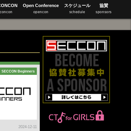
CONCON
Open Conference
スケジュール
協賛
concon
opencon
schedule
sponsors
SECCON Beginners
2024-12-11