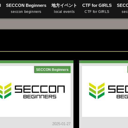
3
SECCON Beginners
地方イベント
CTF for GIRLS
SEC
seccon beginners
local events
CTF for GIRLS
sec
SECCON Beginners
2025-01-27