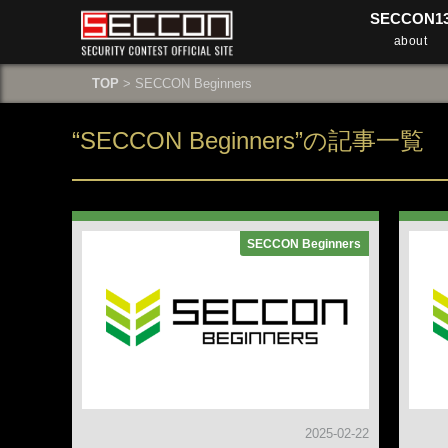
SECCON1
about
TOP
> SECCON Beginners
“SECCON Beginners”の記事一覧
SECCON Beginners
2025-02-22