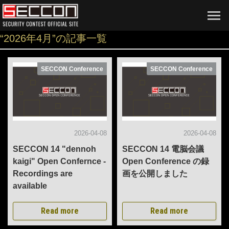
“2026年4月”の記事一覧
SECCON Conference
SECCON Conference
2026-04-08
2026-04-08
SECCON 14 "dennoh
SECCON 14 電脳会議
kaigi" Open Confernce -
Open Conference の録
Recordings are
画を公開しました
available
Read more
Read more