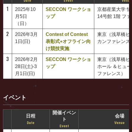
Date
Event
Venue
1
2025年10
SECCON ワークショ
京都産業大学 
月5日
ップ
14号館 1階 フ
（日）
2
2026年3月
Contest of Contest
東京（浅草橋ヒ
1日(日)
表彰式+オフライン向
カンファレンス
け競技実施
3
2026年2月
SECCON ワークショ
東京（浅草橋ヒ
28日(土)-3
ップ
ホール ＆ヒュー
月1日(日)
ファレンス）
イベント
開催イベン
日程
会場
ト
Date
Venue
Event