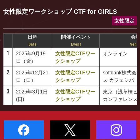
女性限定ワークショップ CTF for GIRLS
女性限定
日程
開催イベント
会
Date
Event
Venu
1
2025年9月19
女性限定CTFワー
オンライン
日（金）
クショップ
2
2025年12月21
女性限定CTFワー
softbank株式
日（日）
クショップ
ス カフェシバ
3
2026年3月1日
女性限定CTFワー
東京（浅草橋ヒ
(日)
クショップ
カンファレンス