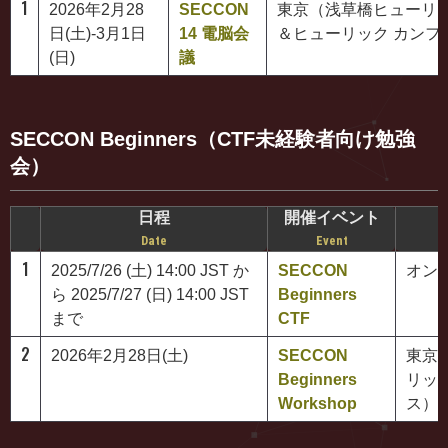
1
2026年2月28
SECCON
東京（浅草橋ヒューリ
日(土)-3月1日
14 電脳会
＆ヒューリック カンフ
(日)
議
SECCON Beginners（CTF未経験者向け勉強
会）
日程
開催イベント
Date
Event
1
2025/7/26 (土) 14:00 JST か
SECCON
オン
ら 2025/7/27 (日) 14:00 JST
Beginners
まで
CTF
2
2026年2月28日(土)
SECCON
東京
Beginners
リッ
Workshop
ス）