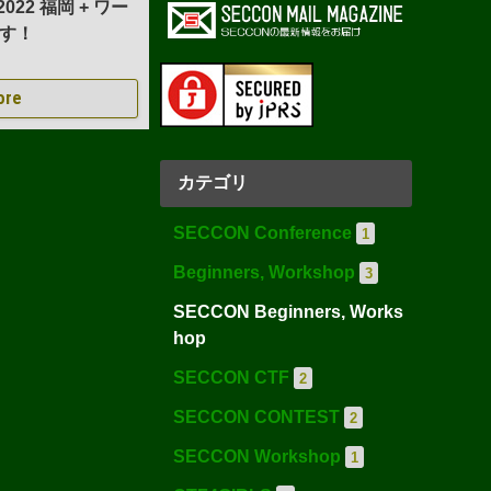
 2022 福岡 + ワー
す！
ore
カテゴリ
SECCON Conference
1
Beginners, Workshop
3
SECCON Beginners, Works
hop
SECCON CTF
2
SECCON CONTEST
2
SECCON Workshop
1