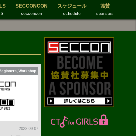
RLS
SECCONCON
スケジュール
協賛
LS
secconcon
schedule
sponsors
Beginners, Workshop
2022-09-07