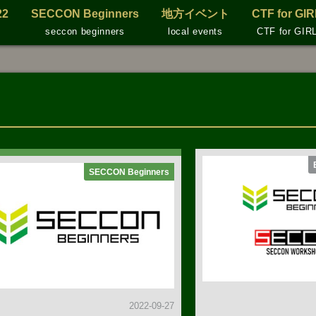
22
SECCON Beginners
地方イベント
CTF for GI
seccon beginners
local events
CTF for GIR
SECCON Beginners
2022-09-27